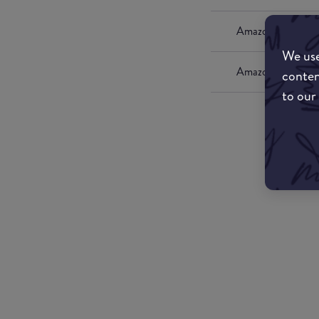
Amazon UK
We use
Amazon US
conten
to our